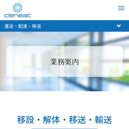
M
e
n
運送・配達・移送
u
業務案内
移設・解体・移送・輸送