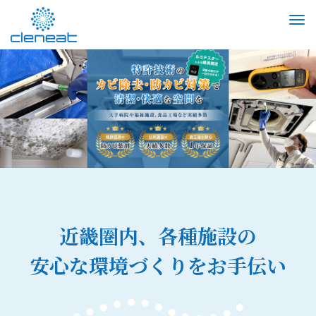
M
e
n
u
近畿圏内、各種施設の
安心な環境づくりをお手伝い